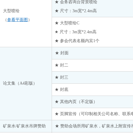
★ 会务咨询台背景喷绘
大型喷绘
★ 尺寸：3m宽*2.4m高
（
参看平面图
）
★ 大型喷绘C
★ 尺寸：3m宽*2.4m高
★ 参会代表名额内宾1个
★ 封面
★ 封二
★ 封三
论文集（A4彩版）
★ 封底
★ 其他内页（不定版）
★ 页脚宣传（可印制相关公司名称、联系
矿泉水/矿泉水吊牌赞助
★ 赞助会场所用矿泉水，矿泉水上附宣传吊