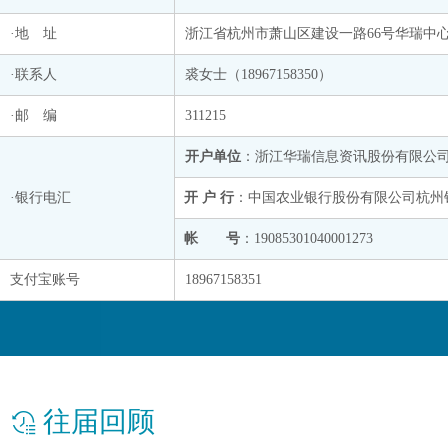
·地 址
浙江省杭州市萧山区建设一路66号华瑞中心1
·联系人
裘女士（18967158350）
·邮 编
311215
开户单位
：浙江华瑞信息资讯股份有限公
·银行电汇
开 户 行
：中国农业银行股份有限公司杭州
帐 号
：19085301040001273
支付宝账号
18967158351
往届回顾