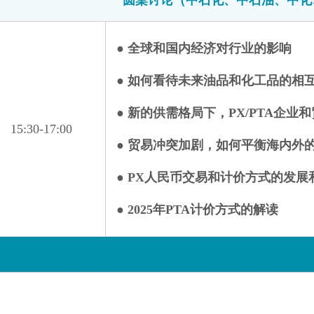
圆桌讨论（中石化、中石油、中化
泗阳县交运港务有限公司
苏州天彩化纤有限公司
天龙新材料股份有限公司
● 全球和国内经济对行业的影响
卫星化学股份有限公司
● 如何看待未来油品和化工品的相
新疆广汇化工销售有限公司
新疆天
● 新的供需格局下，PX/PTA企业
银河德睿资本管理有限公司
15:30-17:00
远大能源化工有限公司
● 贸易冲突加剧，如何平衡海内外
张家港保税区长江国际港务有限公司
● PX人民币交易和计价方式的发展
浙江古纤道绿色纤维有限公司
浙江恒逸国际贸易有限公司
● 2025年PTA计价方式的解读
浙江华瑞信息资讯股份有限公司
浙江良宅必佩新材料科技股份有限公司
浙江前程石化股份有限公司
浙江荣盛控股集团有限公司