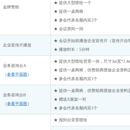
浙江华瑞信息资讯股份有限公司
★ 提供大型喷绘一个
金牌赞助
浙江良宅必佩新材料科技股份有限公司
★ 提供一桌两椅
浙江前程石化股份有限公司
★ 参会代表名额内宾2个
浙江荣盛控股集团有限公司
★ 会议房间一间
浙江宇丰机械有限公司
★ 会议开始前播放企业宣传片（宣传片自
企业宣传片播放
中国石油天然气股份有限公司华南化工销售分公司
中
★ 播放时长：5分钟
中化学（内蒙古）新材料有限责任公司
★ 提供大型喷绘背景一块，尺寸3m宽*2.4
中信建投期货有限公司上海浦东
业务咨询台A
★ 提供一桌两椅，供赞助商摆放企业资料
（
参看平面图
）
★ 参会代表名额内宾1个
★ 提供一桌两椅，供赞助商摆放企业资料
业务咨询台B
★ 赠送X展架一对
（
参看平面图
）
★ 参会代表名额内宾1个
★ 报到台背景喷绘