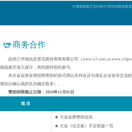
陕煤集团榆林化学有限责任公司
※请将回执于2024年11月05日前
上海纽赛国际贸易有限公司
上海中泰多经国际贸易有限责任公司
石家庄庆华新材料科技有限公司
泗阳县交运港务有限公司
商务合作
苏州天彩化纤有限公司
天龙新材料股份有限公司
由浙江华瑞信息资讯股份有限有限公司（www.ccf.com.cn,www.ccf
卫星化学股份有限公司
挑战展开深入探讨，热忱期待您的参与。
本次会议将采用招商赞助的形式用以支持会议与满足企业宣传交流的需
新疆广汇化工销售有限公司
新疆天
项目以确认函的先后确定取舍）。
银河德睿资本管理有限公司
赞助招商截止日期：2024年11月05日
远大能源化工有限公司
项 目
张家港保税区长江国际港务有限公司
浙江古纤道绿色纤维有限公司
★ 大会金牌赞助冠名
浙江恒逸国际贸易有限公司
★ 大会《论文集》不定彩版一页