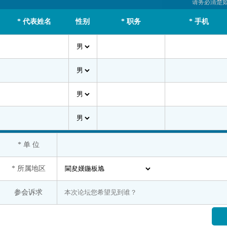
阿克苏纺织工业城（开发区）管理委员会
请务必清楚
北京循原科技有限公司
* 代表姓名
性别
* 职务
* 手机
长兴鑫港纺织有限公司
大连商品交易所
福能期货股份有限公司
杭州恒璟化纤有限公司
河南源宏高分子新材料有限公司
江苏恒力化纤股份有限公司
江苏盛虹科技股份有限公司
* 单 位
卡博特（中国）投资有限公司
南华期货股份有限公司
* 所属地区
宁波富德能源有限公司
参会诉求
欧瑞康巴马格惠通（扬州）工程有限公司
荣盛石化股份有限公司