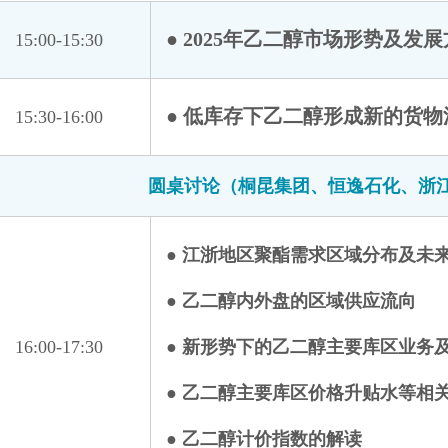
浙江宇丰机械有限公司
中国石油天然气股份有限公司华南化工销售分公司
中
● 2025年乙二醇市场形势及发
15:00-15:30
中化学（内蒙古）新材料有限责任公司
中信建投期货有限公司上海浦东
● 低库存下乙二醇形成新的货物
15:30-16:00
Fidelity Energy捷诚能源公司
阿克苏纺织工业城（开发区）管理委员会
圆桌讨论（桐昆集团、恒逸石化、浙
北京循原科技有限公司
长兴鑫港纺织有限公司
● 江浙地区聚酯需求区域分布及未
大连商品交易所
福能期货股份有限公司
● 乙二醇内外盘的区域供应流向
杭州恒璟化纤有限公司
16:00-17:30
● 新形势下的乙二醇主要库区业务
河南源宏高分子新材料有限公司
江苏恒力化纤股份有限公司
● 乙二醇主要库区价格升贴水等相
江苏盛虹科技股份有限公司
● 乙二醇计价指数的解读