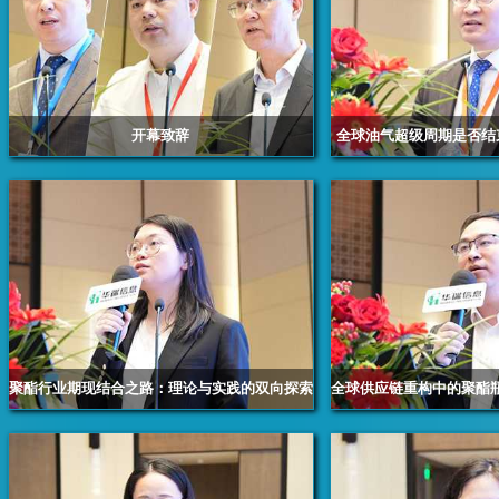
开幕致辞
全球油气超级周期是否结
桐昆集团总裁李圣军/前程石化聚酯事业部总经理何
Fidelity Energy捷成
涛/华瑞信息总经理赖天明
家 闫
聚酯行业期现结合之路：理论与实践的双向探索
全球供应链重构中的聚酯
浙江前程石化股份有限公司 严明丽
浙江华瑞信息资讯股份有限公